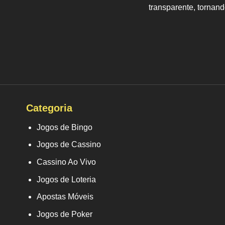
transparente, tornand
Categoria
Jogos de Bingo
Jogos de Cassino
Cassino Ao Vivo
Jogos de Loteria
Apostas Móveis
Jogos de Poker