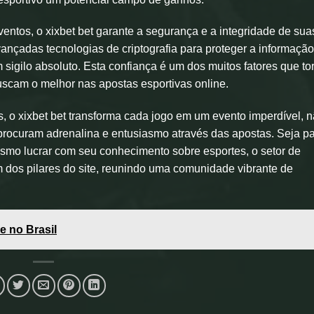
entos, o xixbet bet garante a segurança e a integridade de sua
vançadas tecnologias de criptografia para proteger a informaçã
sigilo absoluto. Esta confiança é um dos muitos fatores que t
uscam o melhor nas apostas esportivas online.
 o xixbet bet transforma cada jogo em um evento imperdível, 
procuram adrenalina e entusiasmo através das apostas. Seja pa
mesmo lucrar com seu conhecimento sobre esportes, o setor de
m dos pilares do site, reunindo uma comunidade vibrante de
 no Brasil