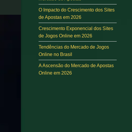
O Impacto do Crescimento dos Sites
de Apostas em 2026
Crescimento Exponencial dos Sites
de Jogos Online em 2026
Tendências do Mercado de Jogos
Online no Brasil
A Ascensão do Mercado de Apostas
Online em 2026