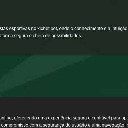
as esportivas no xixbet bet, onde o conhecimento e a intuição
forma segura e cheia de possibilidades.
online, oferecendo uma experiência segura e confiável para a
eu compromisso com a segurança do usuário e uma navegação in