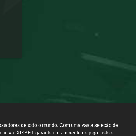
postadores de todo o mundo. Com uma vasta seleção de
tuitiva. XIXBET garante um ambiente de jogo justo e