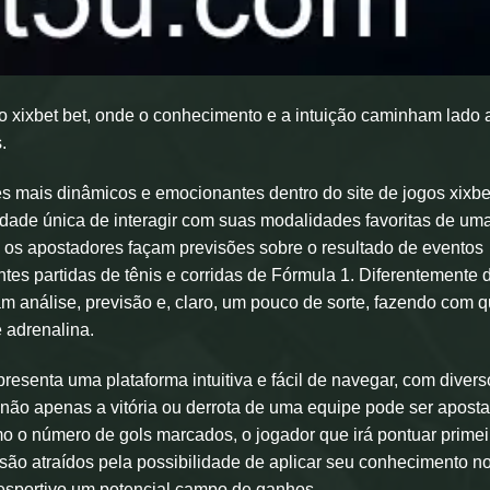
 xixbet bet, onde o conhecimento e a intuição caminham lado 
.
mais dinâmicos e emocionantes dentro do site de jogos xixbet
dade única de interagir com suas modalidades favoritas de um
e os apostadores façam previsões sobre o resultado de eventos
ntes partidas de tênis e corridas de Fórmula 1. Diferentemente
 análise, previsão e, claro, um pouco de sorte, fazendo com 
e adrenalina.
presenta uma plataforma intuitiva e fácil de navegar, com divers
 não apenas a vitória ou derrota de uma equipe pode ser apost
 o número de gols marcados, o jogador que irá pontuar primei
 são atraídos pela possibilidade de aplicar seu conhecimento n
 esportivo um potencial campo de ganhos.