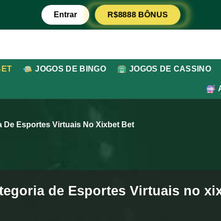
R$8888 BÔNUS
Entrar
BET
JOGOS DE BINGO
JOGOS DE CASSINO
 De Esportes Virtuais No Xixbet Bet
tegoria de Esportes Virtuais no xi