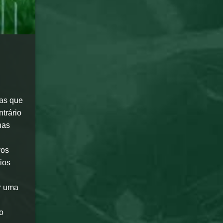
tas que
trário
nas
vos
ios
r uma
o