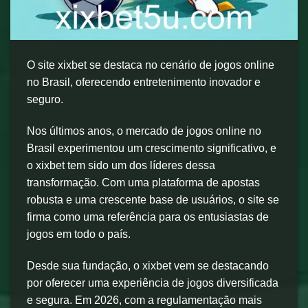
O site xixbet se destaca no cenário de jogos online
no Brasil, oferecendo entretenimento inovador e
seguro.
Nos últimos anos, o mercado de jogos online no
Brasil experimentou um crescimento significativo, e
o xixbet tem sido um dos líderes dessa
transformação. Com uma plataforma de apostas
robusta e uma crescente base de usuários, o site se
firma como uma referência para os entusiastas de
jogos em todo o país.
Desde sua fundação, o xixbet vem se destacando
por oferecer uma experiência de jogos diversificada
e segura. Em 2026, com a regulamentação mais