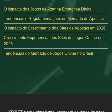
O Impacto dos Jogos de Azar na Economia Digital
Tendências e Regulamentações no Mercado de Apostas
O Impacto do Crescimento dos Sites de Apostas em 2026
Crescimento Exponencial dos Sites de Jogos Online em
2026
Tendências do Mercado de Jogos Online no Brasil