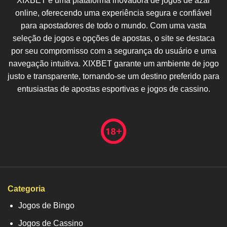
XIXBET é uma plataforma inovadora de jogos de azar
online, oferecendo uma experiência segura e confiável
para apostadores de todo o mundo. Com uma vasta
seleção de jogos e opções de apostas, o site se destaca
por seu compromisso com a segurança do usuário e uma
navegação intuitiva. XIXBET garante um ambiente de jogo
justo e transparente, tornando-se um destino preferido para
entusiastas de apostas esportivas e jogos de cassino.
Categoria
Jogos de Bingo
Jogos de Cassino