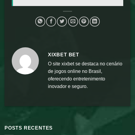
XIXBET BET
O site xixbet se destaca no cenário
de jogos online no Brasil,
oferecendo entretenimento
inovador e seguro.
POSTS RECENTES