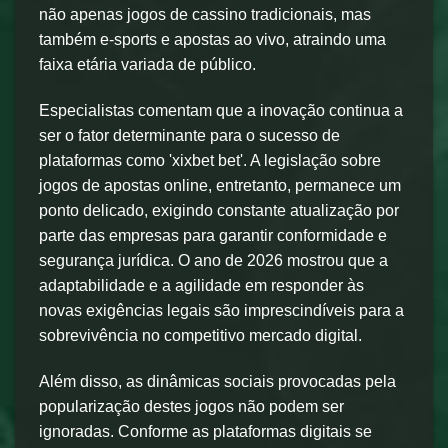
não apenas jogos de cassino tradicionais, mas
também e-sports e apostas ao vivo, atraindo uma
faixa etária variada de público.
Especialistas comentam que a inovação continua a
ser o fator determinante para o sucesso de
plataformas como 'xixbet bet'. A legislação sobre
jogos de apostas online, entretanto, permanece um
ponto delicado, exigindo constante atualização por
parte das empresas para garantir conformidade e
segurança jurídica. O ano de 2026 mostrou que a
adaptabilidade e a agilidade em responder às
novas exigências legais são imprescindíveis para a
sobrevivência no competitivo mercado digital.
Além disso, as dinâmicas sociais provocadas pela
popularização destes jogos não podem ser
ignoradas. Conforme as plataformas digitais se