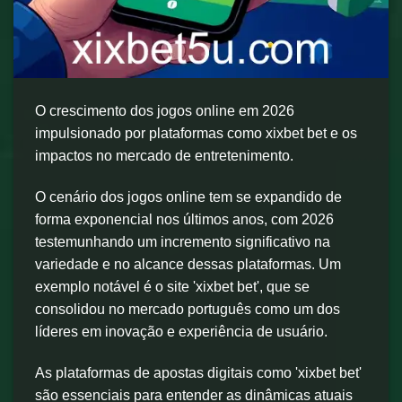
O crescimento dos jogos online em 2026
impulsionado por plataformas como xixbet bet e os
impactos no mercado de entretenimento.
O cenário dos jogos online tem se expandido de
forma exponencial nos últimos anos, com 2026
testemunhando um incremento significativo na
variedade e no alcance dessas plataformas. Um
exemplo notável é o site 'xixbet bet', que se
consolidou no mercado português como um dos
líderes em inovação e experiência de usuário.
As plataformas de apostas digitais como 'xixbet bet'
são essenciais para entender as dinâmicas atuais