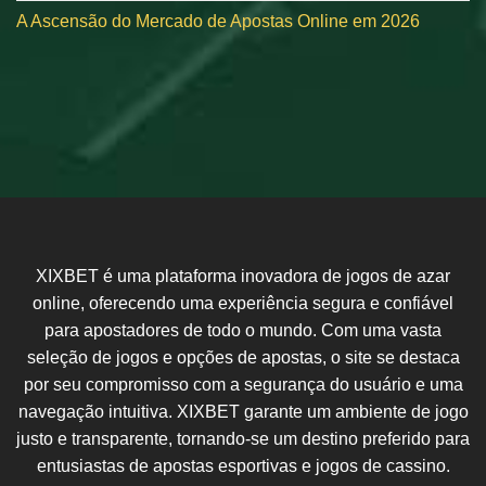
A Ascensão do Mercado de Apostas Online em 2026
XIXBET é uma plataforma inovadora de jogos de azar
online, oferecendo uma experiência segura e confiável
para apostadores de todo o mundo. Com uma vasta
seleção de jogos e opções de apostas, o site se destaca
por seu compromisso com a segurança do usuário e uma
navegação intuitiva. XIXBET garante um ambiente de jogo
justo e transparente, tornando-se um destino preferido para
entusiastas de apostas esportivas e jogos de cassino.