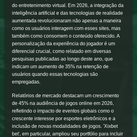
do entretenimento virtual. Em 2026, a integração da
inteligência artificial e das tecnologias de realidade
aumentada revolucionaram não apenas a maneira
como os usuários interagem com esses sites, mas
também como consomem o conteúdo oferecido. A
personalização da experiência do jogador é um
diferencial crucial, como relatado em diversas
pesquisas publicadas ao longo deste ano, que
indicam um aumento de 35% na retenção de
usuários quando essas tecnologias são
empregadas.
Relatórios de mercado destacam um crescimento
de 45% na audiência de jogos online em 2026,
refletindo o impacto de eventos globais como o
crescente interesse por esportes eletrônicos e a
inclusão de novas modalidades de jogos. 'Xixbet
bet', em particular, ampliou seu portfólio para incluir