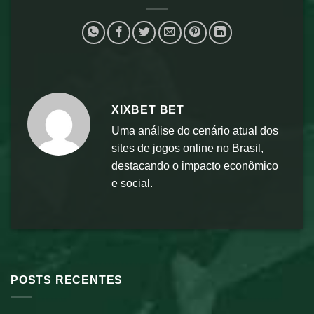
XIXBET BET
Uma análise do cenário atual dos
sites de jogos online no Brasil,
destacando o impacto econômico
e social.
POSTS RECENTES