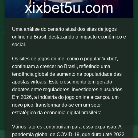
Uma análise do cenário atual dos sites de jogos
online no Brasil, destacando o impacto econômico e
social.
Os sites de jogos online, como o popular 'xixbet',
continuam a crescer no Brasil, refletindo uma
tendência global de aumento na popularidade das
apostas virtuais. Este crescimento tem gerado
debates entre reguladores, investidores e usuários.
Em 2026, a indústria do jogo online alcançou um
novo pico, transformando-se em um setor
estratégico da economia digital brasileira.
Vários fatores contribuíram para essa expansão. A
pandemia global de COVID-19, que durou até 2022,