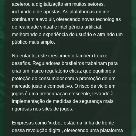
acelerou a digitalização em muitos setores,
incluindo o de apostas. As plataformas online
continuam a evoluir, oferecendo novas tecnologias
de realidade virtual e inteligência artificial,
melhorando a experiência do usuário e atraindo um
público mais amplo.
No entanto, este crescimento também trouxe
desafios. Reguladores brasileiros trabalham para
criar um marco regulatório eficaz que equilibre a
proteção do consumidor com a promoção de um
mercado justo e competitivo. O risco de vício em
jogos é uma preocupação crescente, levando à
implementação de medidas de segurança mais
rigorosas nos sites de jogos.
Empresas como 'xixbet' estão na linha de frente
dessa revolução digital, oferecendo uma plataforma