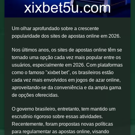
Um olhar aprofundado sobre a crescente
popularidade dos sites de apostas online em 2026.
Nos últimos anos, os sites de apostas online têm se
tornado uma opção cada vez mais popular entre os
usuários, especialmente em 2026. Com plataformas
como o famoso "xixbet bet", os brasileiros estão
cada vez mais envolvidos em jogos de azar online,
aproveitando-se da conveniência e da ampla gama
de opções oferecidas.
O governo brasileiro, entretanto, tem mantido um
escrutínio rigoroso sobre essas atividades.
Recentemente, foram propostas novas políticas
para regulamentar as apostas online, visando