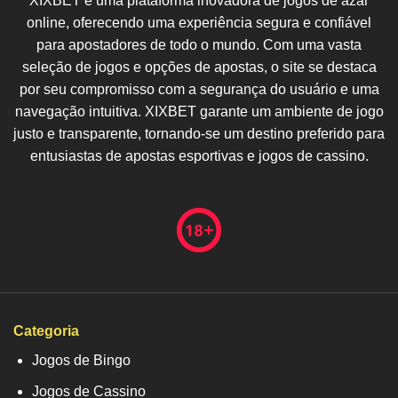
XIXBET é uma plataforma inovadora de jogos de azar
online, oferecendo uma experiência segura e confiável
para apostadores de todo o mundo. Com uma vasta
seleção de jogos e opções de apostas, o site se destaca
por seu compromisso com a segurança do usuário e uma
navegação intuitiva. XIXBET garante um ambiente de jogo
justo e transparente, tornando-se um destino preferido para
entusiastas de apostas esportivas e jogos de cassino.
Categoria
Jogos de Bingo
Jogos de Cassino