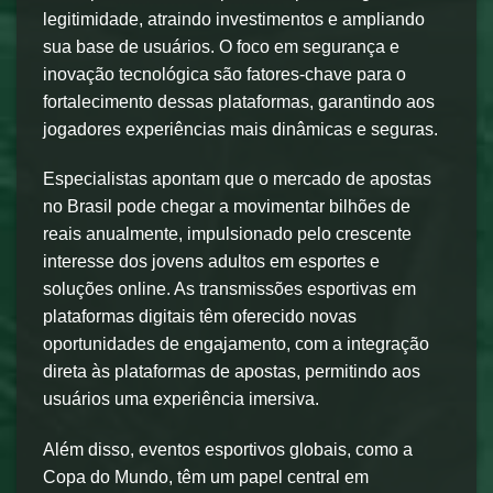
legitimidade, atraindo investimentos e ampliando
sua base de usuários. O foco em segurança e
inovação tecnológica são fatores-chave para o
fortalecimento dessas plataformas, garantindo aos
jogadores experiências mais dinâmicas e seguras.
Especialistas apontam que o mercado de apostas
no Brasil pode chegar a movimentar bilhões de
reais anualmente, impulsionado pelo crescente
interesse dos jovens adultos em esportes e
soluções online. As transmissões esportivas em
plataformas digitais têm oferecido novas
oportunidades de engajamento, com a integração
direta às plataformas de apostas, permitindo aos
usuários uma experiência imersiva.
Além disso, eventos esportivos globais, como a
Copa do Mundo, têm um papel central em