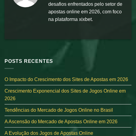
desafios enfrentados pelo setor de
apostas online em 2026, com foco
na plataforma xixbet.
POSTS RECENTES
O Impacto do Crescimento dos Sites de Apostas em 2026
Crescimento Exponencial dos Sites de Jogos Online em
2026
Tendências do Mercado de Jogos Online no Brasil
A Ascensão do Mercado de Apostas Online em 2026
A Evolução dos Jogos de Apostas Online