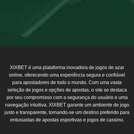
XIXBET é uma plataforma inovadora de jogos de azar
online, oferecendo uma experiência segura e confiável
para apostadores de todo o mundo. Com uma vasta
seleção de jogos e opções de apostas, o site se destaca
por seu compromisso com a segurança do usuário e uma
navegação intuitiva. XIXBET garante um ambiente de jogo
justo e transparente, tornando-se um destino preferido para
entusiastas de apostas esportivas e jogos de cassino.